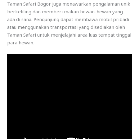
Taman Safari Bogor juga menawarkan pengalaman unik
berkeliling dan memberi makan hewan-hewan yang
ada di sana. Pengunjung dapat membawa mobil pribadi
atau menggunakan transportasi yang disediakan oleh
Taman Safari untuk menjelajahi area luas tempat tinggal
para hewan.