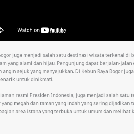
Bogor juga menjadi salah satu destinasi wisata terkenal di
am yang alami dan hijau. Pengunjung dapat berjalan-jalan 
 angin sejuk yang menyejukkan. Di Kebun Raya Bogor juga
enarik untuk dinikmati.
aman resmi Presiden Indonesia, juga menjadi salah satu t
tur yang megah dan taman yang indah yang sering dijadikan 
agian area istana yang terbuka untuk umum dan melihat k