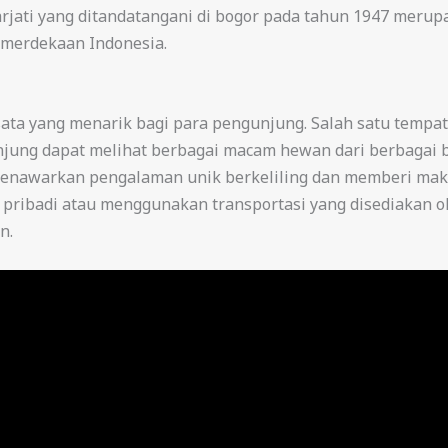
rjati yang ditandatangani di bogor pada tahun 1947 merupa
emerdekaan Indonesia.
sata yang menarik bagi para pengunjung. Salah satu tempat
unjung dapat melihat berbagai macam hewan dari berbagai b
menawarkan pengalaman unik berkeliling dan memberi mak
ribadi atau menggunakan transportasi yang disediakan ol
n.