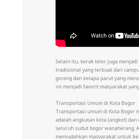
Selain itu, kerak telor juga menja
tradisional yang terbuat dari cam
goreng dan kelapa parut yang mena
ini menjadi favorit masyarakat ya
Transportasi Umum di Kota Bogor
Transportasi umum di Kota Bogor m
adalah angkutan kota (angkot) dan
seluruh sudut bogor wanaherang. An
memudahkan masyarakat untuk berp