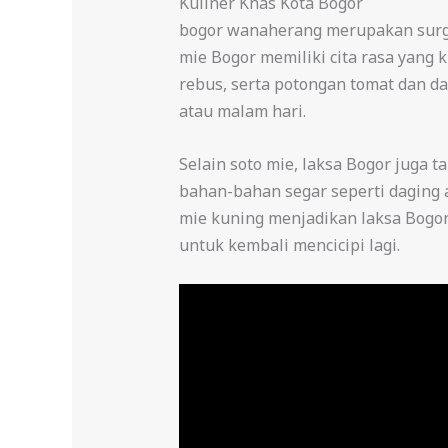
Kuliner Khas Kota Bogor
bogor wanaherang merupakan surgan
mie Bogor memiliki cita rasa yang
rebus, serta potongan tomat dan da
atau malam hari.
Selain soto mie, laksa Bogor juga 
bahan-bahan segar seperti daging
mie kuning menjadikan laksa Bogor 
untuk kembali mencicipi lagi.