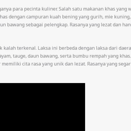
ya para pecinta kuliner. Salah satu makanan khas yang wa
 khas dengan campuran kuah bening yang gurih, mie kuning,
un bawang sebagai pelengkap. Rasanya yang lezat dan hanga
tak kalah terkenal. Laksa ini berbeda dengan laksa dari da
 ayam, tauge, daun bawang, serta bumbu rempah yang khas
memiliki cita rasa yang unik dan lezat. Rasanya yang seg