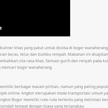
di kuliner khas yang patut untuk dicoba di bogor wanahera
puran beras, telur, dan bumbu rempah. Makanan ini disaji
mbahkan cita rasa khas. Sensasi gurih dan renyah pada ku
ng mencari bogor wanaherang.
emiliki berbagai macam pilihan, namun yang paling popul
 ojek online. Angkot merupakan moda transportasi umum y
gkot Bogor memiliki rute-rute tertentu yang melintasi be
indah tempat dengan biaya yang terjangkau.