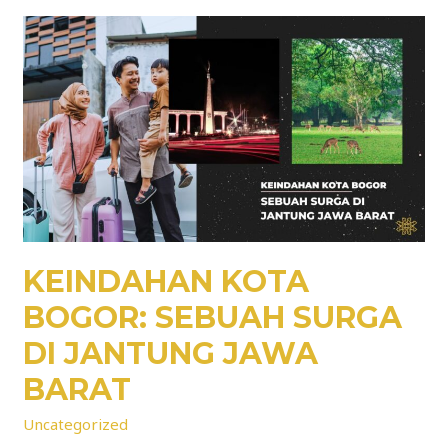
KEINDAHAN
KOTA
BOGOR:
SEBUAH
SURGA
DI
JANTUNG
JAWA
BARAT
KEINDAHAN KOTA
BOGOR: SEBUAH SURGA
DI JANTUNG JAWA
BARAT
Uncategorized