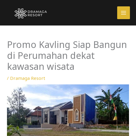
Skip
to
content
Promo Kavling Siap Bangun
di Perumahan dekat
kawasan wisata
/
Dramaga Resort