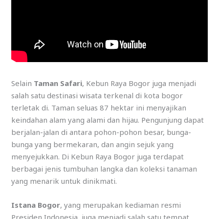
Selain
Taman Safari
, Kebun Raya Bogor juga menjadi
salah satu destinasi wisata terkenal di kota bogor
terletak di. Taman seluas 87 hektar ini menyajikan
keindahan alam yang alami dan hijau. Pengunjung dapat
berjalan-jalan di antara pohon-pohon besar, bunga-
bunga yang bermekaran, dan angin sejuk yang
menyejukkan. Di Kebun Raya Bogor juga terdapat
berbagai jenis tumbuhan langka dan koleksi tanaman
yang menarik untuk dinikmati.
Istana Bogor
, yang merupakan kediaman resmi
Presiden Indonesia, juga menjadi salah satu tempat