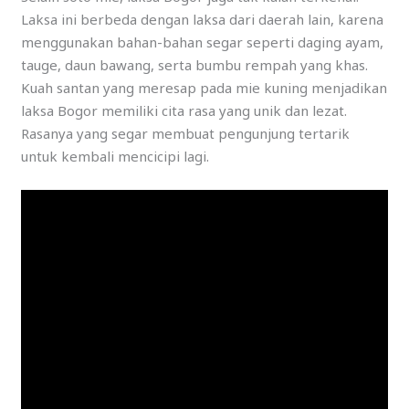
Laksa ini berbeda dengan laksa dari daerah lain, karena
menggunakan bahan-bahan segar seperti daging ayam,
tauge, daun bawang, serta bumbu rempah yang khas.
Kuah santan yang meresap pada mie kuning menjadikan
laksa Bogor memiliki cita rasa yang unik dan lezat.
Rasanya yang segar membuat pengunjung tertarik
untuk kembali mencicipi lagi.