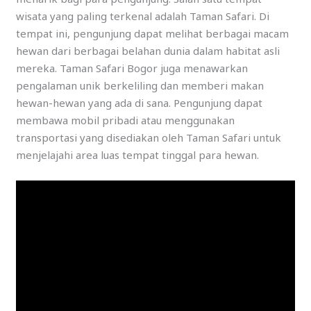
wisata yang paling terkenal adalah Taman Safari. Di
tempat ini, pengunjung dapat melihat berbagai macam
hewan dari berbagai belahan dunia dalam habitat asli
mereka. Taman Safari Bogor juga menawarkan
pengalaman unik berkeliling dan memberi makan
hewan-hewan yang ada di sana. Pengunjung dapat
membawa mobil pribadi atau menggunakan
transportasi yang disediakan oleh Taman Safari untuk
menjelajahi area luas tempat tinggal para hewan.