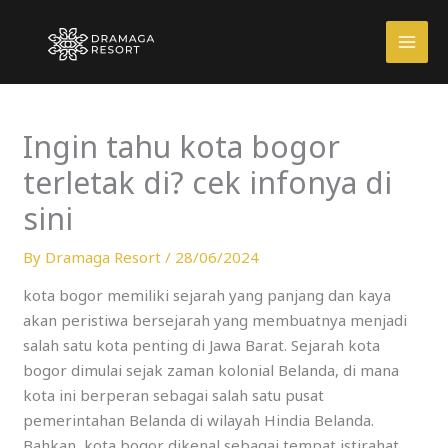
Skip
to
content
Ingin tahu kota bogor
terletak di? cek infonya di
sini
By
Dramaga Resort
/
28/06/2024
kota bogor memiliki sejarah yang panjang dan kaya
akan peristiwa bersejarah yang membuatnya menjadi
salah satu kota penting di Jawa Barat. Sejarah kota
bogor dimulai sejak zaman kolonial Belanda, di mana
kota ini berperan sebagai salah satu pusat
pemerintahan Belanda di wilayah Hindia Belanda.
Bahkan, kota bogor dikenal sebagai tempat istirahat