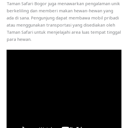
Taman Safari Bogor juga menawarkan pengalaman unik
berkeliling dan memberi makan hewan-hewan yang
ada di sana. Pengunjung dapat membawa mobil pribadi
atau menggunakan transportasi yang disediakan oleh
Taman Safari untuk menjelajahi area luas tempat tinggal
para hewan.