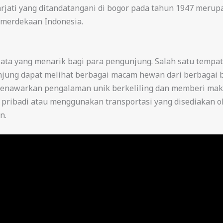
rjati yang ditandatangani di bogor pada tahun 1947 merupa
emerdekaan Indonesia.
sata yang menarik bagi para pengunjung. Salah satu tempat
unjung dapat melihat berbagai macam hewan dari berbagai b
menawarkan pengalaman unik berkeliling dan memberi mak
ribadi atau menggunakan transportasi yang disediakan ol
n.