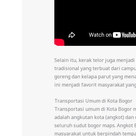
Selain itu, kerak telor juga menja
tradisional yang terbuat dari cam
goreng dan kelapa parut yang mena
ini menjadi favorit masyarakat yan
Transportasi Umum di Kota Bogor
Transportasi umum di Kota Bogor m
adalah angkutan kota (angkot) dan
seluruh sudut bogor maps. Angkot 
masyarakat untuk berpindah tempat