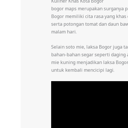
Kuliner Khas Kota Bogor
bogor maps merupakan surganya par
Bogor memiliki cita rasa yang khas
serta potongan tomat dan daun bawa
malam hari.
Selain soto mie, laksa Bogor juga 
bahan-bahan segar seperti daging
mie kuning menjadikan laksa Bogor 
untuk kembali mencicipi lagi.