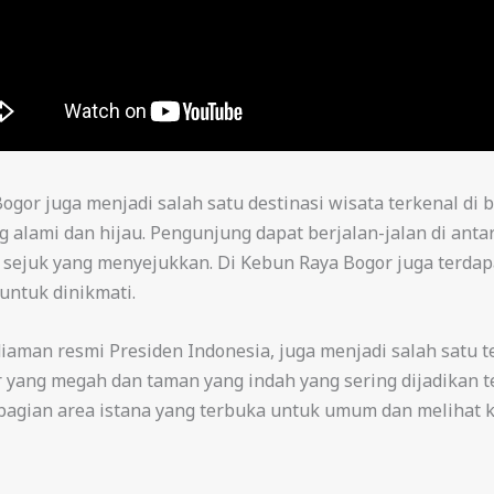
ogor juga menjadi salah satu destinasi wisata terkenal di
 alami dan hijau. Pengunjung dapat berjalan-jalan di ant
sejuk yang menyejukkan. Di Kebun Raya Bogor juga terdap
untuk dinikmati.
aman resmi Presiden Indonesia, juga menjadi salah satu t
tur yang megah dan taman yang indah yang sering dijadikan 
agian area istana yang terbuka untuk umum dan melihat k