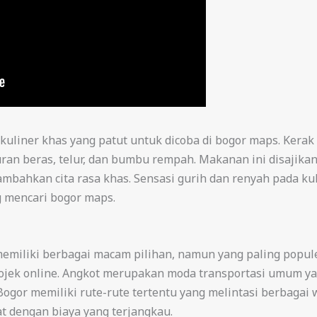
di kuliner khas yang patut untuk dicoba di bogor maps. Ker
puran beras, telur, dan bumbu rempah. Makanan ini disaji
mbahkan cita rasa khas. Sensasi gurih dan renyah pada ku
g mencari bogor maps.
emiliki berbagai macam pilihan, namun yang paling popul
 ojek online. Angkot merupakan moda transportasi umum y
Bogor memiliki rute-rute tertentu yang melintasi berbaga
 dengan biaya yang terjangkau.