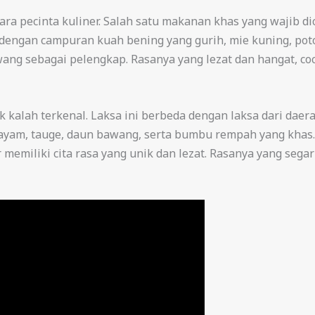
a pecinta kuliner. Salah satu makanan khas yang wajib dic
 dengan campuran kuah bening yang gurih, mie kuning, pot
ng sebagai pelengkap. Rasanya yang lezat dan hangat, coco
tak kalah terkenal. Laksa ini berbeda dengan laksa dari da
 ayam, tauge, daun bawang, serta bumbu rempah yang khas
memiliki cita rasa yang unik dan lezat. Rasanya yang seg