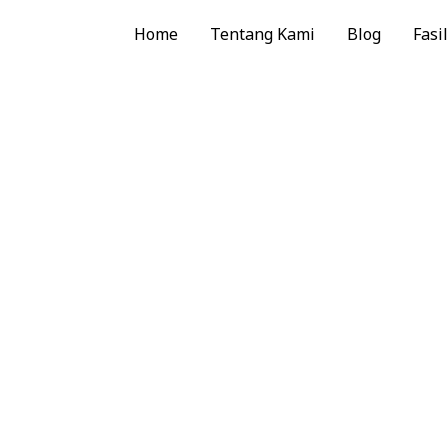
Home
Tentang Kami
Blog
Fasil
rti di
ata Gunung